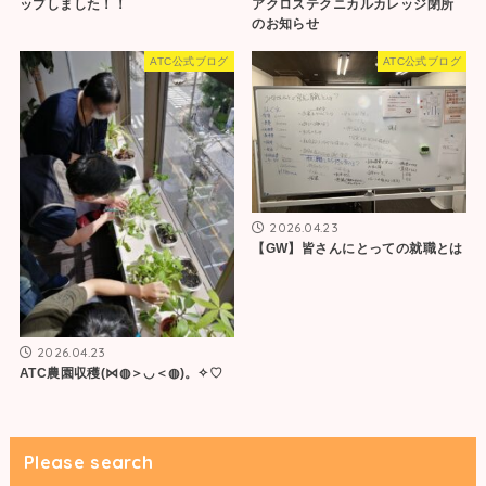
アクロステクニカルカレッジ閉所
ップしました！！
のお知らせ
ATC公式ブログ
ATC公式ブログ
2026.04.23
【GW】皆さんにとっての就職とは
2026.04.23
ATC農園収穫(⋈◍＞◡＜◍)。✧♡
Please search