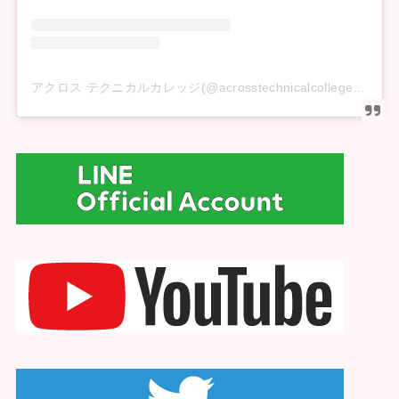
アクロス テクニカルカレッジ(@acrosstechnicalcollege)がシェアした投稿