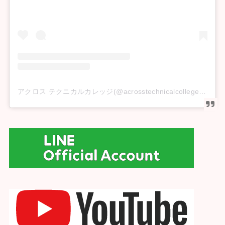
アクロス テクニカルカレッジ(@acrosstechnicalcollege)がシェアした投稿