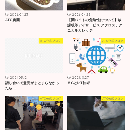
2026.04.23
2026.04.23
ATC農園
【闇バイトの危険性について】放
課後等デイサービス アクロステク
ニカルカレッジ
ATC公式ブログ
ATC公式ブログ
2021.05.12
2021.10.27
話し合いで意見がまとまらなかっ
５GとIoT技術
たら…
ATC公式ブログ
ATC公式ブログ