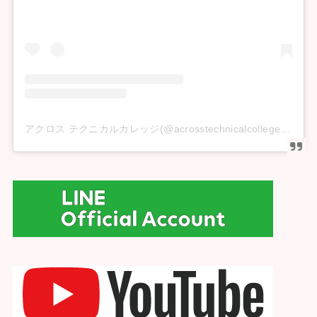
アクロス テクニカルカレッジ(@acrosstechnicalcollege)がシェアした投稿