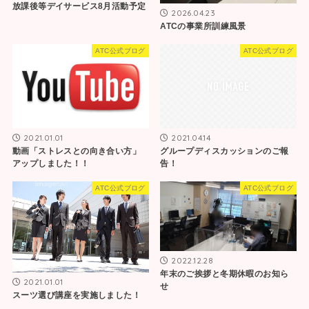
放課後等デイサービス8月活動予定
2026.04.23
ATCの事業所訓練風景
ATC公式ブログ
ATC公式ブログ
2021.01.01
2021.04.14
動画「ストレスとの向き合い方」
グループディスカッションのご報
アップしました！！
告！
ATC公式ブログ
ATC公式ブログ
2022.12.28
年末のご挨拶と冬期休暇のお知ら
2021.01.01
せ
スーツ選び講座を実施しました！