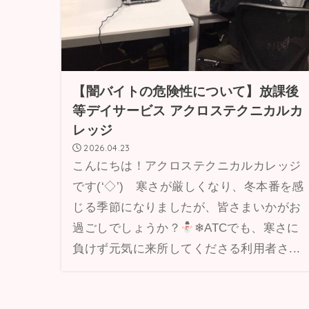
【闇バイトの危険性について】放課後
等デイサービス アクロステクニカルカ
レッジ
2026.04.23
こんにちは！アクロステクニカルカレッジ
です(‘◇’)ゞ寒さが厳しくなり、冬本番を感
じる季節になりましたが、皆さまいかがお
過ごしでしょうか？
❄ATCでも、寒さに
負けず元気に来所してくださる利用者さ...