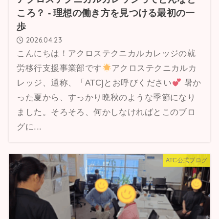
ころ？ ‐ 理想の働き方を見つける最初の一
歩
2026.04.23
こんにちは！アクロステクニカルカレッジの就
労移行支援事業部です
アクロステクニカルカ
レッジ、通称、「ATC]とお呼びください
暑か
った夏から、すっかり晩秋のような季節になり
ました。そろそろ、何かしなければとこのブロ
グに...
ATC公式ブログ