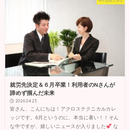
ATC公式ブログ
就労先決定＆６月卒業！利用者のNさんが
諦めず掴んだ未来
2026.04.23
皆さん、こんにちは！アクロステクニカルカレ
ッジです。6月というのに、本当に暑い！！そん
な中ですが、嬉しいニュースが入りました
な