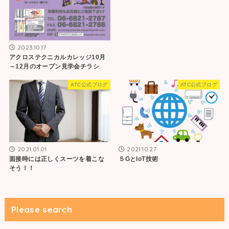
2023.10.17
アクロステクニカルカレッジ10月
～12月のオープン見学会チラシ
ATC公式ブログ
ATC公式ブログ
2021.01.01
2021.10.27
面接時には正しくスーツを着こな
５GとIoT技術
そう！！
Please search