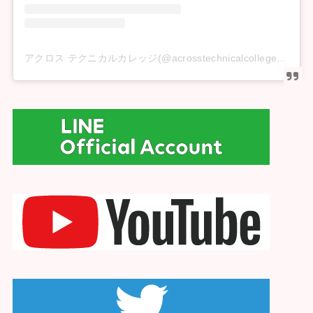
アクロス テクニカルカレッジ(@acrosstechnicalcollege)がシェアした投稿