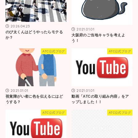
2026.04.23
2021.01.01
のび太くんはどうやったらモテる
大阪府のご当地キャラを考えよ
か？
う！
ATC公式ブログ
ATC公式ブログ
2021.01.01
2021.01.01
視覚障がい者に色を伝えるにはど
動画「ATCの取り組み内容」をア
うする？
ップしました！！
ATC公式ブログ
ATC公式ブログ