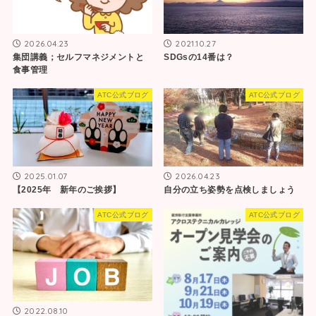
2026.04.23
2021.10.27
集団講義；セルフマネジメントと
SDGsの14番は？
食事管理
ATC公式ブログ
ATC公式ブログ
2025.01.07
2026.04.23
【2025年 新年のご挨拶】
自分の立ち姿勢を点検しましょう
ATC公式ブログ
ATC公式ブログ
2022.08.10