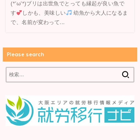
(*’ω’*)ブリは出世魚でとっても縁起が良い魚で
す
しかも、美味しい
幼魚から大人になるま
で、名前が変わって...
Please search
検
索: