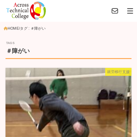
HOME
タグ : ＃障がい
＃障がい
就労移行支援