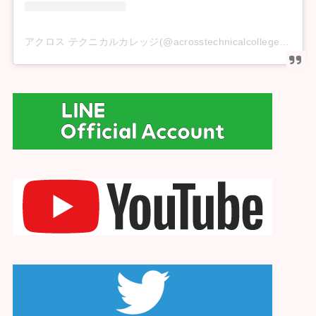
アクロス テクニカルカレッジ(@acrosstechnicalcollege)がシェアした投稿