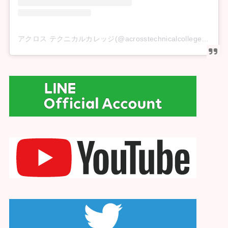
アクロス テクニカルカレッジ(@acrosstechnicalcollege)がシェアした投稿