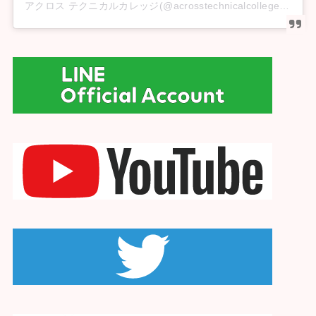
アクロス テクニカルカレッジ(@acrosstechnicalcollege)がシェアした投稿