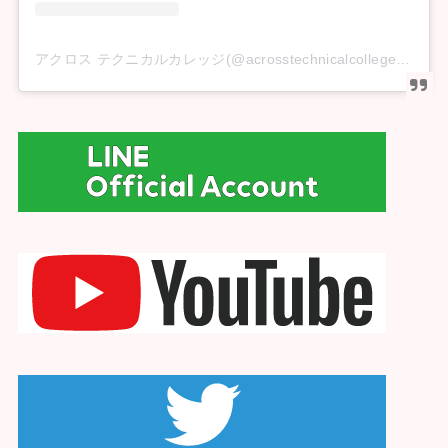
アクロス テクニカルカレッジ(@acrosstechnicalcollege)がシェアした投稿