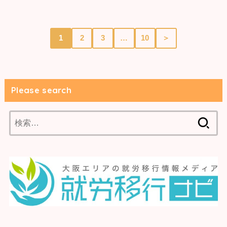
1
2
3
…
10
＞
Please search
検
索: