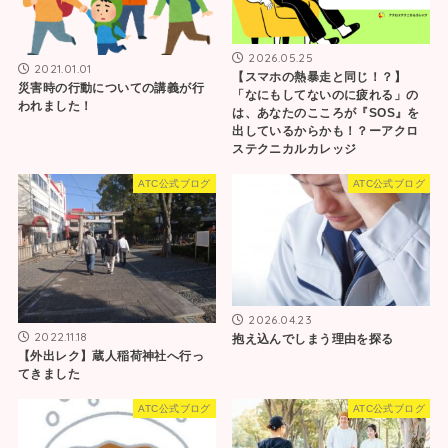
2026.05.25
2021.01.01
【スマホの熱暴走と同じ！？】
災害時の行動についての講義が行
「なにもしてないのに疲れる」の
われました！
は、あなたのこころが『SOS』を
出しているからかも！？ーアクロ
ステクニカルカレッジ
ATC公式ブログ
ATC公式ブログ
2026.04.23
2022.11.18
抱え込んでしまう理由を探る
【外出レク】蔵人稲荷神社へ行っ
てきました
ATC公式ブログ
ATC公式ブログ