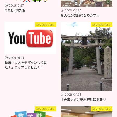
2021.10.27
2026.04.23
５GとIoT技術
みんなが笑顔になるカフェ
ATC公式ブログ
ATC公式ブログ
2021.01.01
動画「カメをデザインしてみ
た！」アップしました！！
2026.04.23
【外出レク】垂水神社にお参り
ATC公式ブログ
ATC公式ブログ