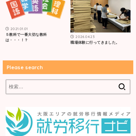
2021.01.01
５教科で一番大切な教科
2026.04.23
は・・・！？
職場体験に行ってきました。
Please search
検
索: