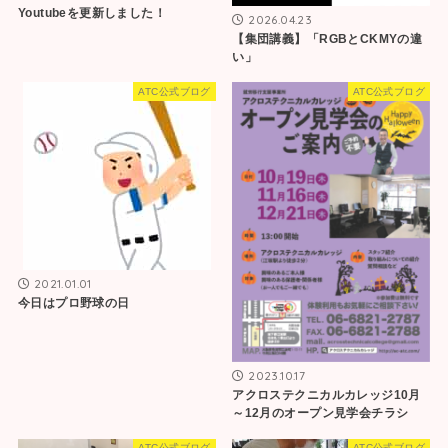
Youtubeを更新しました！
2026.04.23
【集団講義】「RGBとCKMYの違
い」
ATC公式ブログ
ATC公式ブログ
2021.01.01
今日はプロ野球の日
2023.10.17
アクロステクニカルカレッジ10月
～12月のオープン見学会チラシ
ATC公式ブログ
ATC公式ブログ