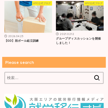
ATC公式ブログ
ATC公式ブログ
2021.02.12
2026.04.23
グループディスカッションを開催
【GD】段ボール組立訓練
しました！
Please search
検
索: