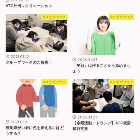
ATC外出レクリエーション
ATC公式ブログ
ATC公式ブログ
2021.03.12
2026.04.23
グループワークのご報告！
「笑顔」は作ることから始めまし
ょう
ATC公式ブログ
ATC公式ブログ
2026.04.23
2021.01.01
【余暇活動：トランプ】ATC就労
視覚障がい者に色を伝えるにはど
移行支援
うする？