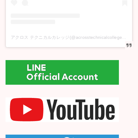
アクロス テクニカルカレッジ(@acrosstechnicalcollege)がシェアした投稿