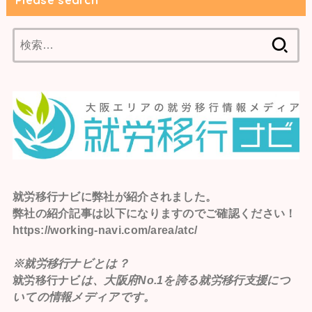
Please search
検
索:
就労移行ナビ
に弊社が紹介されました。
弊社の紹介記事は以下になりますのでご確認ください！
https://working-navi.com/area/atc/
※就労移行ナビとは？
就労移行ナビ
は、大阪府No.1を誇る就労移行支援につ
いての情報メディアです。