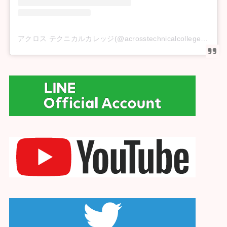
アクロス テクニカルカレッジ(@acrosstechnicalcollege)がシェアした投稿