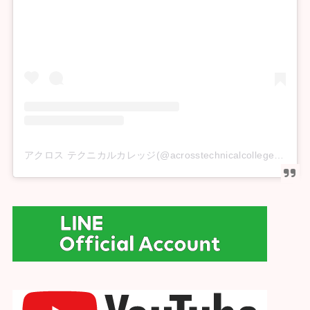
アクロス テクニカルカレッジ(@acrosstechnicalcollege)がシェアした投稿