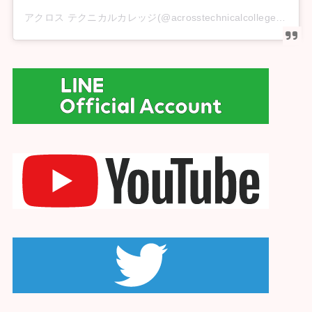
アクロス テクニカルカレッジ(@acrosstechnicalcollege)がシェアした投稿