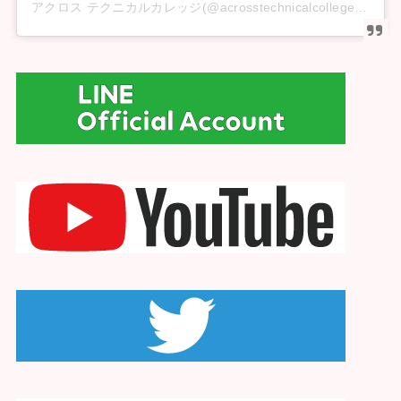
アクロス テクニカルカレッジ(@acrosstechnicalcollege)がシェアした投稿