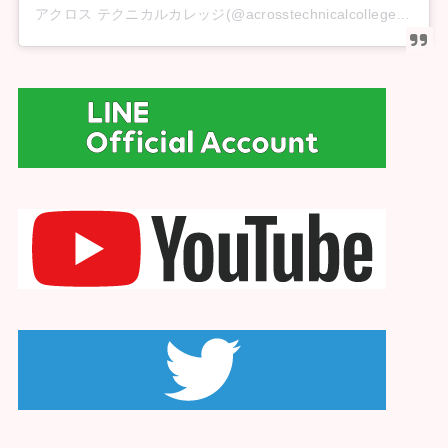
アクロス テクニカルカレッジ(@acrosstechnicalcollege)がシェアした投稿